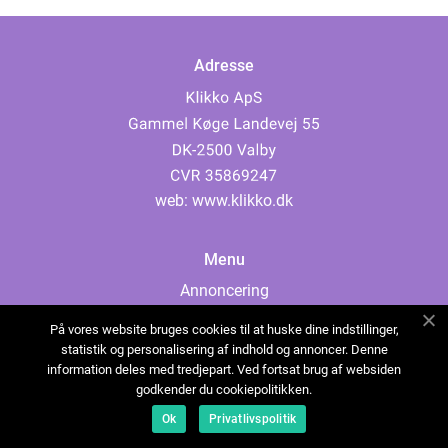
Adresse
web:
www.klikko.dk
Menu
Annoncering
Om os
På vores website bruges cookies til at huske dine indstillinger,
Cookies
statistik og personalisering af indhold og annoncer. Denne
information deles med tredjepart. Ved fortsat brug af websiden
Kontakt os
godkender du cookiepolitikken.
Sitemap
Ok
Privatlivspolitik