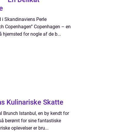
e
i Skandinaviens Perle
unch Copenhagen” Copenhagen – en
 hjemsted for nogle af de b...
ns Kulinariske Skatte
ul Brunch Istanbul, en by kendt for
gså berømt for sine fantastiske
iske oplevelser er bru...