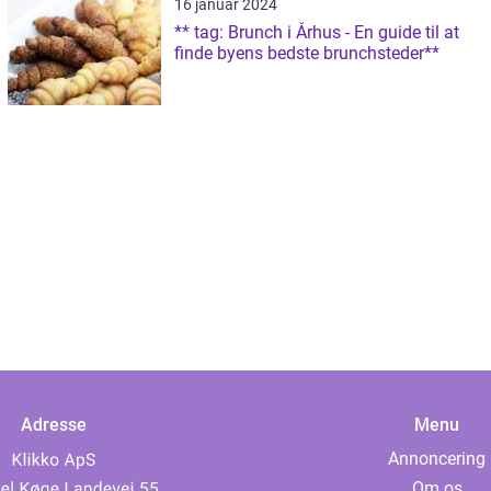
16 januar 2024
** tag: Brunch i Århus - En guide til at
finde byens bedste brunchsteder**
Adresse
Menu
Annoncering
Om os