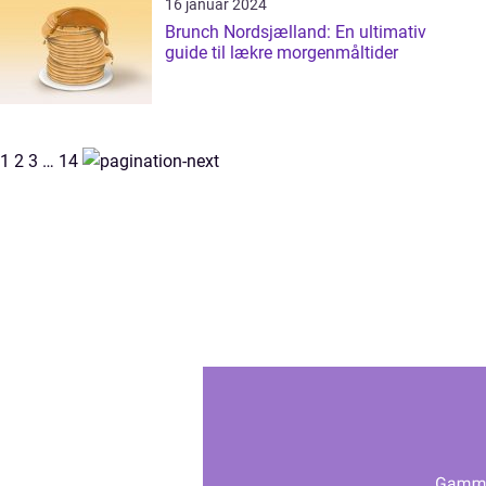
16 januar 2024
Brunch Nordsjælland: En ultimativ
guide til lækre morgenmåltider
1
2
3
…
14