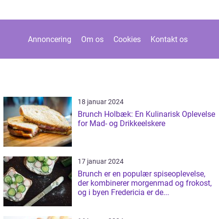
Annoncering
Om os
Cookies
Kontakt os
18 januar 2024
Brunch Holbæk: En Kulinarisk Oplevelse
for Mad- og Drikkeelskere
17 januar 2024
Brunch er en populær spiseoplevelse,
der kombinerer morgenmad og frokost,
og i byen Fredericia er de...