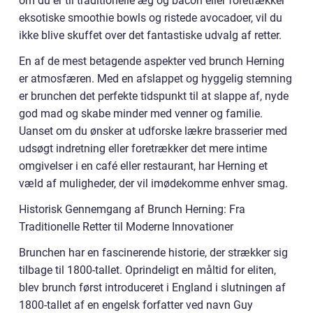
om du er til traditionelle æg og bacon eller foretrækker
eksotiske smoothie bowls og ristede avocadoer, vil du
ikke blive skuffet over det fantastiske udvalg af retter.
En af de mest betagende aspekter ved brunch Herning
er atmosfæren. Med en afslappet og hyggelig stemning
er brunchen det perfekte tidspunkt til at slappe af, nyde
god mad og skabe minder med venner og familie.
Uanset om du ønsker at udforske lækre brasserier med
udsøgt indretning eller foretrækker det mere intime
omgivelser i en café eller restaurant, har Herning et
væld af muligheder, der vil imødekomme enhver smag.
Historisk Gennemgang af Brunch Herning: Fra
Traditionelle Retter til Moderne Innovationer
Brunchen har en fascinerende historie, der strækker sig
tilbage til 1800-tallet. Oprindeligt en måltid for eliten,
blev brunch først introduceret i England i slutningen af
1800-tallet af en engelsk forfatter ved navn Guy