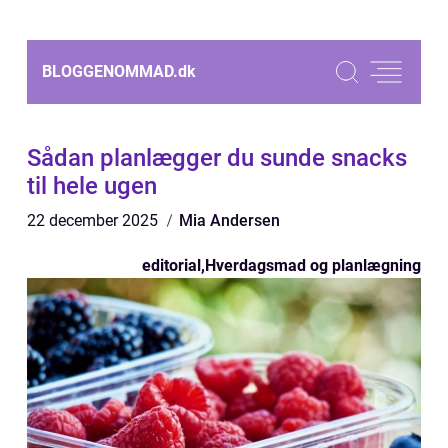
BLOGGENOMMAD.
dk
Sådan planlægger du sunde snacks
til hele ugen
22 december 2025
Mia Andersen
editorial
,
Hverdagsmad og planlægning