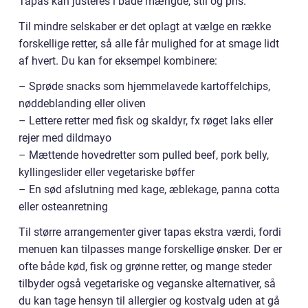
Tapas kan justeres i både mængde, stil og pris.
Til mindre selskaber er det oplagt at vælge en række
forskellige retter, så alle får mulighed for at smage lidt
af hvert. Du kan for eksempel kombinere:
– Sprøde snacks som hjemmelavede kartoffelchips,
nøddeblanding eller oliven
– Lettere retter med fisk og skaldyr, fx røget laks eller
rejer med dildmayo
– Mættende hovedretter som pulled beef, pork belly,
kyllingeslider eller vegetariske bøffer
– En sød afslutning med kage, æblekage, panna cotta
eller osteanretning
Til større arrangementer giver tapas ekstra værdi, fordi
menuen kan tilpasses mange forskellige ønsker. Der er
ofte både kød, fisk og grønne retter, og mange steder
tilbyder også vegetariske og veganske alternativer, så
du kan tage hensyn til allergier og kostvalg uden at gå