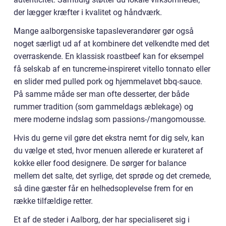
der lægger kræfter i kvalitet og håndværk.
Mange aalborgensiske tapasleverandører gør også
noget særligt ud af at kombinere det velkendte med det
overraskende. En klassisk roastbeef kan for eksempel
få selskab af en tuncreme-inspireret vitello tonnato eller
en slider med pulled pork og hjemmelavet bbq-sauce.
På samme måde ser man ofte desserter, der både
rummer tradition (som gammeldags æblekage) og
mere moderne indslag som passions-/mangomousse.
Hvis du gerne vil gøre det ekstra nemt for dig selv, kan
du vælge et sted, hvor menuen allerede er kurateret af
kokke eller food designere. De sørger for balance
mellem det salte, det syrlige, det sprøde og det cremede,
så dine gæster får en helhedsoplevelse frem for en
række tilfældige retter.
Et af de steder i Aalborg, der har specialiseret sig i