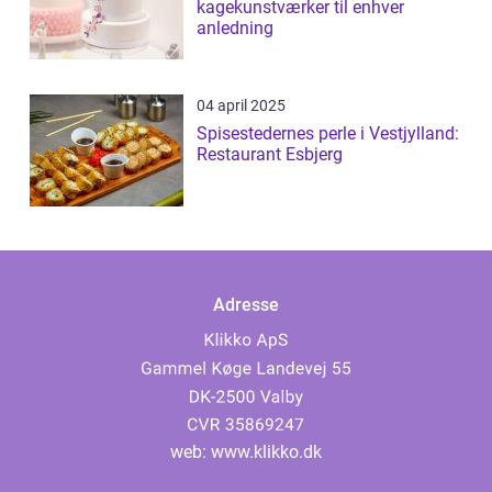
kagekunstværker til enhver
anledning
04 april 2025
Spisestedernes perle i Vestjylland:
Restaurant Esbjerg
Adresse
web:
www.klikko.dk