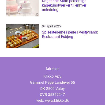
Kageprint: Skab personlige
kagekunstværker til enhver
anledning
04 april 2025
Spisestedernes perle i Vestjylland:
Restaurant Esbjerg
Adresse
web:
www.klikko.dk