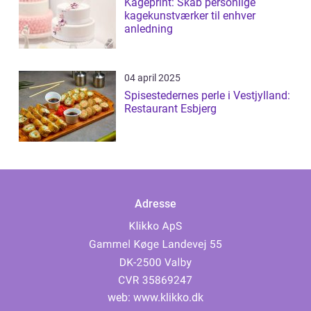
Kageprint: Skab personlige
kagekunstværker til enhver
anledning
04 april 2025
Spisestedernes perle i Vestjylland:
Restaurant Esbjerg
Adresse
web:
www.klikko.dk