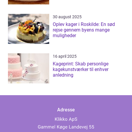
30 august 2025
Oplev kager i Roskilde: En sød
rejse gennem byens mange
muligheder
16 april 2025
Kageprint: Skab personlige
kagekunstværker til enhver
anledning
Adresse