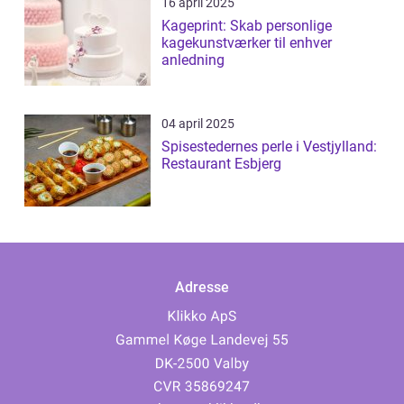
16 april 2025
Kageprint: Skab personlige
kagekunstværker til enhver
anledning
04 april 2025
Spisestedernes perle i Vestjylland:
Restaurant Esbjerg
Adresse