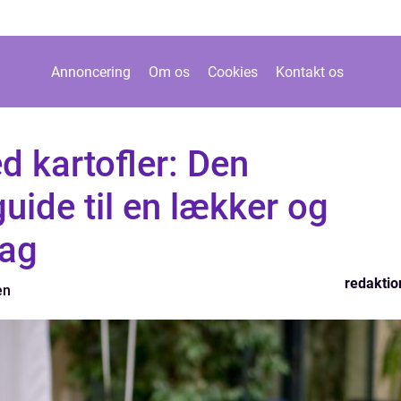
Annoncering
Om os
Cookies
Kontakt os
 kartofler: Den
uide til en lækker og
ag
redaktio
en