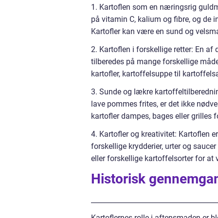
1. Kartoflen som en næringsrig guldmi
på vitamin C, kalium og fibre, og de 
Kartofler kan være en sund og velsmag
2. Kartoflen i forskellige retter: En a
tilberedes på mange forskellige måder
kartofler, kartoffelsuppe til kartoffe
3. Sunde og lækre kartoffeltilberednin
lave pommes frites, er det ikke nødv
kartofler dampes, bages eller grilles
4. Kartofler og kreativitet: Kartoflen
forskellige krydderier, urter og saucer
eller forskellige kartoffelsorter for at
Historisk gennemgang
_____________________________________
Kartoflernes rolle i aftensmaden er b