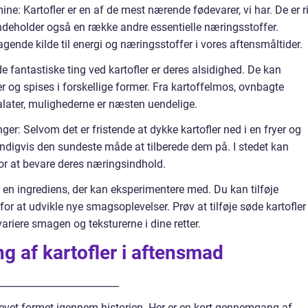
ne: Kartofler er en af de mest nærende fødevarer, vi har. De er r
indeholder også en række andre essentielle næringsstoffer.
ende kilde til energi og næringsstoffer i vores aftensmåltider.
f de fantastiske ting ved kartofler er deres alsidighed. De kan
 og spises i forskellige former. Fra kartoffelmos, ovnbagte
lsalater, mulighederne er næsten uendelige.
ger: Selvom det er fristende at dykke kartofler ned i en fryer og
endigvis den sundeste måde at tilberede dem på. I stedet kan
 for at bevare deres næringsindhold.
 er en ingrediens, der kan eksperimentere med. Du kan tilføje
 for at udvikle nye smagsoplevelser. Prøv at tilføje søde kartofler
 variere smagen og teksturerne i dine retter.
 af kartofler i aftensmad
_________________________
levet formet igennem historien. Her er en kort gennemgang af,