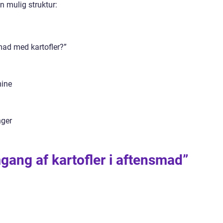
en mulig struktur:
mad med kartofler?”
mine
nger
gang af kartofler i aftensmad”