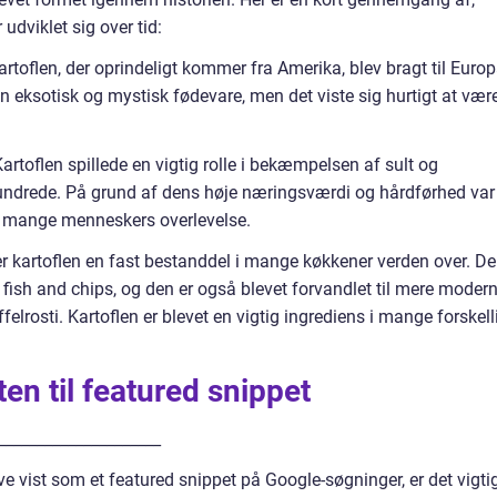
dviklet sig over tid:
rtoflen, der oprindeligt kommer fra Amerika, blev bragt til Europ
en eksotisk og mystisk fødevare, men det viste sig hurtigt at vær
artoflen spillede en vigtig rolle i bekæmpelsen af sult og
hundrede. På grund af dens høje næringsværdi og hårdførhed var
de mange menneskers overlevelse.
 er kartoflen en fast bestanddel i mange køkkener verden over. D
s. fish and chips, og den er også blevet forvandlet til mere moder
lrosti. Kartoflen er blevet en vigtig ingrediens i mange forskell
ten til featured snippet
_____________________
ve vist som et featured snippet på Google-søgninger, er det vigti