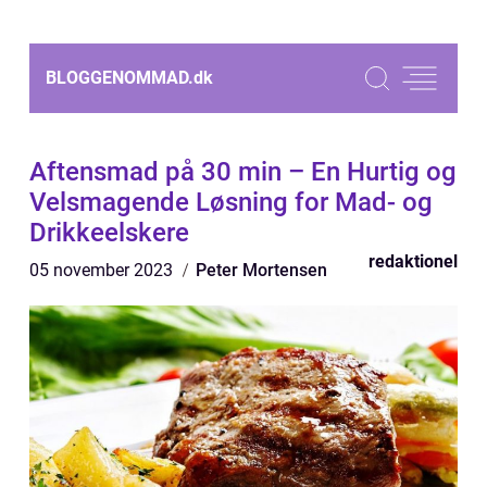
BLOGGENOMMAD.
dk
Aftensmad på 30 min – En Hurtig og
Velsmagende Løsning for Mad- og
Drikkeelskere
redaktionel
05 november 2023
Peter Mortensen