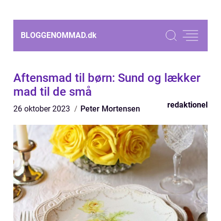
BLOGGENOMMAD.
dk
Aftensmad til børn: Sund og lækker
mad til de små
redaktionel
26 oktober 2023
Peter Mortensen