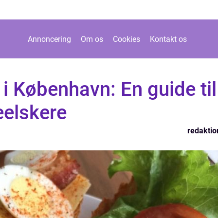
Annoncering
Om os
Cookies
Kontakt os
i København: En guide til
eelskere
redaktio