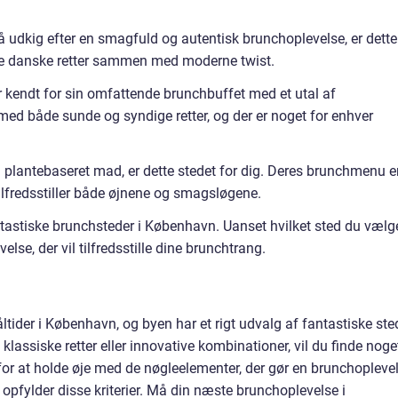
å udkig efter en smagfuld og autentisk brunchoplevelse, er dette
elle danske retter sammen med moderne twist.
r kendt for sin omfattende brunchbuffet med et utal af
med både sunde og syndige retter, og der er noget for enhver
il plantebaseret mad, er dette stedet for dig. Deres brunchmenu e
tilfredsstiller både øjnene og smagsløgene.
tastiske brunchsteder i København. Uanset hvilket sted du vælge
lse, der vil tilfredsstille dine brunchtrang.
tider i København, og byen har et rigt udvalg af fantastiske ste
klassiske retter eller innovative kombinationer, vil du finde noge
 for at holde øje med de nøgleelementer, der gør en brunchopleve
er opfylder disse kriterier. Må din næste brunchoplevelse i