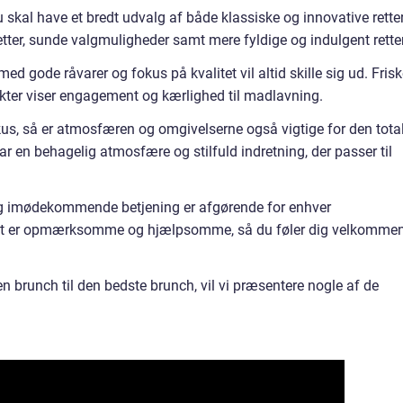
skal have et bredt udvalg af både klassiske og innovative retter
etter, sunde valgmuligheder samt mere fyldige og indulgent retter
ed gode råvarer og fokus på kvalitet vil altid skille sig ud. Fris
ter viser engagement og kærlighed til madlavning.
us, så er atmosfæren og omgivelserne også vigtige for den tota
ar en behagelig atmosfære og stilfuld indretning, der passer til
 og imødekommende betjening er afgørende for enhver
nalet er opmærksomme og hjælpsomme, så du føler dig velkomme
en brunch til den bedste brunch, vil vi præsentere nogle af de