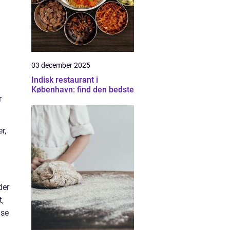
03 december 2025
Indisk restaurant i
København: find den bedste
r
r,
der
t,
lse