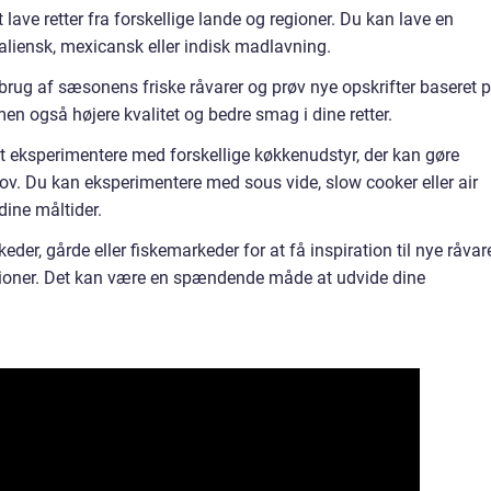
t lave retter fra forskellige lande og regioner. Du kan lave en
taliensk, mexicansk eller indisk madlavning.
rug af sæsonens friske råvarer og prøv nye opskrifter baseret 
men også højere kvalitet og bedre smag i dine retter.
t eksperimentere med forskellige køkkenudstyr, der kan gøre
v. Du kan eksperimentere med sous vide, slow cooker eller air
 dine måltider.
er, gårde eller fiskemarkeder for at få inspiration til nye råvar
tioner. Det kan være en spændende måde at udvide dine