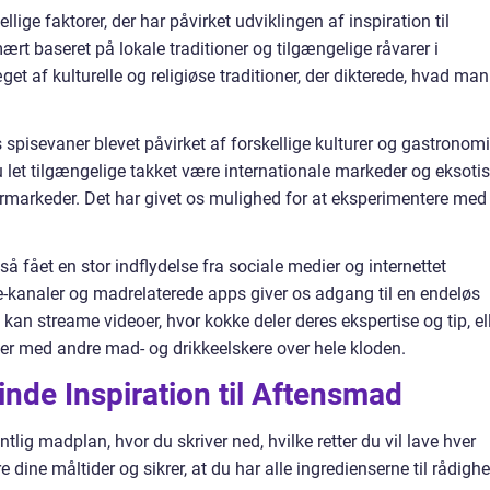
lige faktorer, der har påvirket udviklingen af inspiration til
rt baseret på lokale traditioner og tilgængelige råvarer i
et af kulturelle og religiøse traditioner, der dikterede, hvad man
 spisevaner blevet påvirket af forskellige kulturer og gastronomi
nu let tilgængelige takket være internationale markeder og eksoti
ermarkeder. Det har givet os mulighed for at eksperimentere med
så fået en stor indflydelse fra sociale medier og internettet
-kanaler og madrelaterede apps giver os adgang til en endeløs
i kan streame videoer, hvor kokke deler deres ekspertise og tip, el
ger med andre mad- og drikkeelskere over hele kloden.
 Finde Inspiration til Aftensmad
lig madplan, hvor du skriver ned, hvilke retter du vil lave hver
 dine måltider og sikrer, at du har alle ingredienserne til rådighe