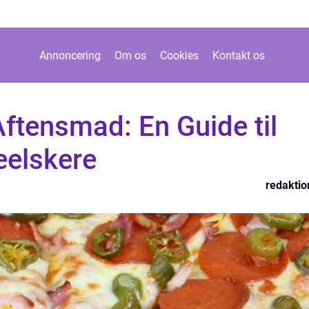
Annoncering
Om os
Cookies
Kontakt os
 Aftensmad: En Guide til
eelskere
redaktio