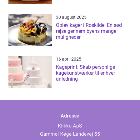
30 august 2025
Oplev kager i Roskilde: En sød
rejse gennem byens mange
muligheder
16 april 2025
Kageprint: Skab personlige
kagekunstværker til enhver
anledning
Adresse