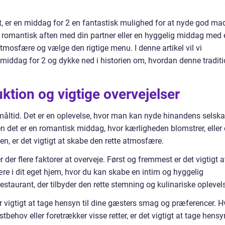
t, er en middag for 2 en fantastisk mulighed for at nyde god ma
 romantisk aften med din partner eller en hyggelig middag med 
 atmosfære og vælge den rigtige menu. I denne artikel vil vi
 middag for 2 og dykke ned i historien om, hvordan denne tradit
ktion og vigtige overvejelser
måltid. Det er en oplevelse, hvor man kan nyde hinandens selsk
det er en romantisk middag, hvor kærligheden blomstrer, eller
, er det vigtigt at skabe den rette atmosfære.
der flere faktorer at overveje. Først og fremmest er det vigtigt a
re i dit eget hjem, hvor du kan skabe en intim og hyggelig
estaurant, der tilbyder den rette stemning og kulinariske oplevel
 vigtigt at tage hensyn til dine gæsters smag og præferencer. H
stbehov eller foretrækker visse retter, er det vigtigt at tage hensy