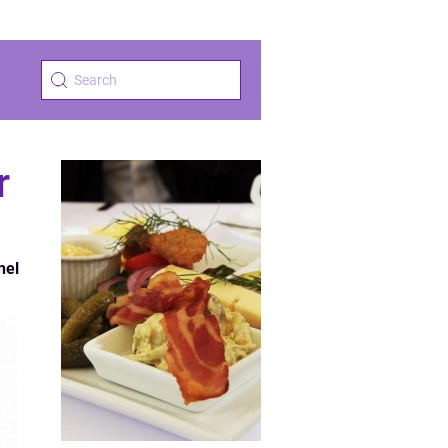
r
nel