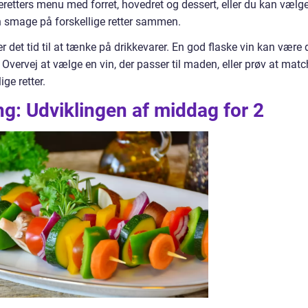
treretters menu med forret, hovedret og dessert, eller du kan vælg
an smage på forskellige retter sammen.
r det tid til at tænke på drikkevarer. En god flaske vin kan være 
 Overvej at vælge en vin, der passer til maden, eller prøv at mat
ge retter.
g: Udviklingen af middag for 2