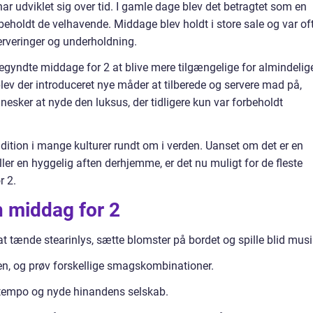
ar udviklet sig over tid. I gamle dage blev det betragtet som en
beholdt de velhavende. Middage blev holdt i store sale og var of
erveringer og underholdning.
begyndte middage for 2 at blive mere tilgængelige for almindelig
lev der introduceret nye måder at tilberede og servere mad på,
nnesker at nyde den luksus, der tidligere kun var forbeholdt
dition i mange kulturer rundt om i verden. Uanset om det er en
er en hyggelig aften derhjemme, er det nu muligt for de fleste
r 2.
in middag for 2
 tænde stearinlys, sætte blomster på bordet og spille blid musi
en, og prøv forskellige smagskombinationer.
gt tempo og nyde hinandens selskab.