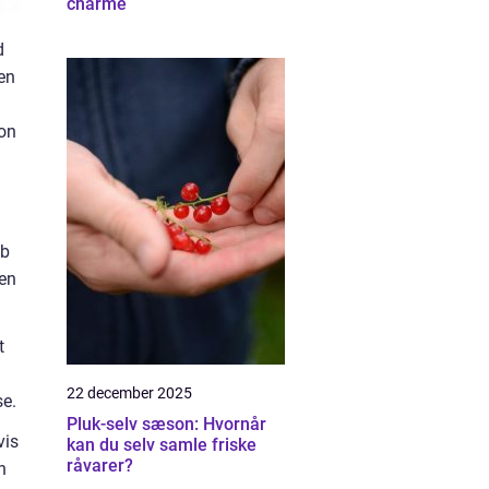
charme
d
en
ion
ab
 en
t
22 december 2025
se.
Pluk-selv sæson: Hvornår
vis
kan du selv samle friske
råvarer?
n