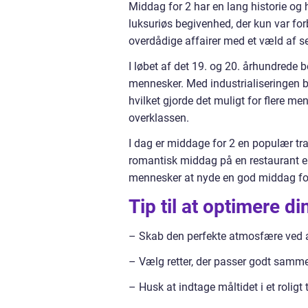
Middag for 2 har en lang historie og h
luksuriøs begivenhed, der kun var for
overdådige affairer med et væld af s
I løbet af det 19. og 20. århundrede 
mennesker. Med industrialiseringen b
hvilket gjorde det muligt for flere me
overklassen.
I dag er middage for 2 en populær tra
romantisk middag på en restaurant ell
mennesker at nyde en god middag fo
Tip til at optimere d
– Skab den perfekte atmosfære ved at
– Vælg retter, der passer godt samm
– Husk at indtage måltidet i et roli