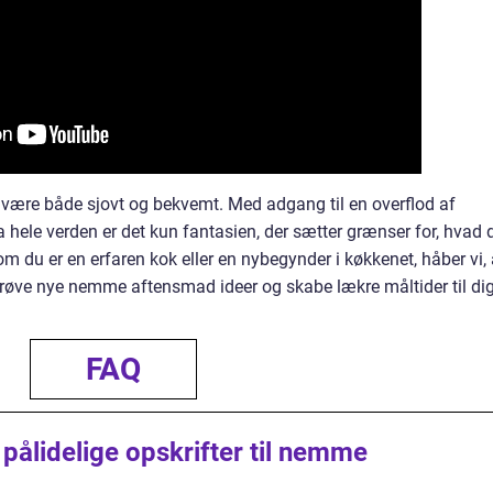
n være både sjovt og bekvemt. Med adgang til en overflod af
a hele verden er det kun fantasien, der sætter grænser for, hvad 
 du er en erfaren kok eller en nybegynder i køkkenet, håber vi, 
at prøve nye nemme aftensmad ideer og skabe lækre måltider til di
FAQ
pålidelige opskrifter til nemme