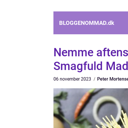
BLOGGENOMMAD.
dk
Nemme aftensm
Smagfuld Madl
06 november 2023
Peter Mortens