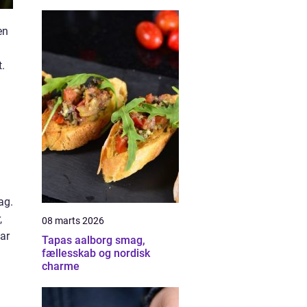
en
t.
ag.
,
08 marts 2026
ar
Tapas aalborg smag,
fællesskab og nordisk
charme