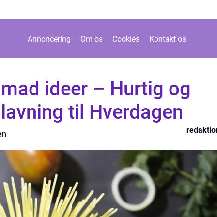
Annoncering
Om os
Cookies
Kontakt os
ad ideer – Hurtig og
avning til Hverdagen
redaktio
en