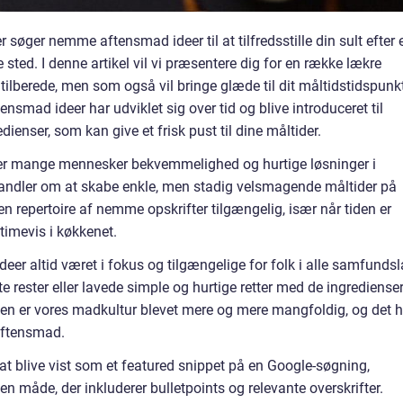
r søger nemme aftensmad ideer til at tilfredsstille din sult efter 
e sted. I denne artikel vil vi præsentere dig for en række lækre
tilberede, men som også vil bringe glæde til dit måltidstidspunk
nsmad ideer har udviklet sig over tid og blive introduceret til
enser, som kan give et frisk pust til dine måltider.
øger mange mennesker bekvemmelighed og hurtige løsninger i
ndler om at skabe enkle, men stadig velsmagende måltider på
 en repertoire af nemme opskrifter tilgængelig, især når tiden er
 timevis i køkkenet.
er altid været i fokus og tilgængelige for folk i alle samfundsl
 rester eller lavede simple og hurtige retter med de ingredienser
 er vores madkultur blevet mere og mere mangfoldig, og det h
 aftensmad.
at blive vist som et featured snippet på en Google-søgning,
 en måde, der inkluderer bulletpoints og relevante overskrifter.