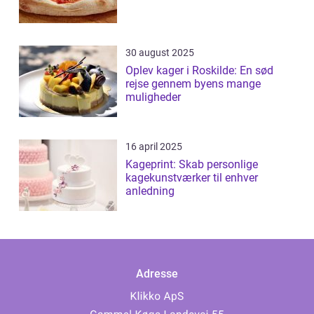
30 august 2025
Oplev kager i Roskilde: En sød
rejse gennem byens mange
muligheder
16 april 2025
Kageprint: Skab personlige
kagekunstværker til enhver
anledning
Adresse