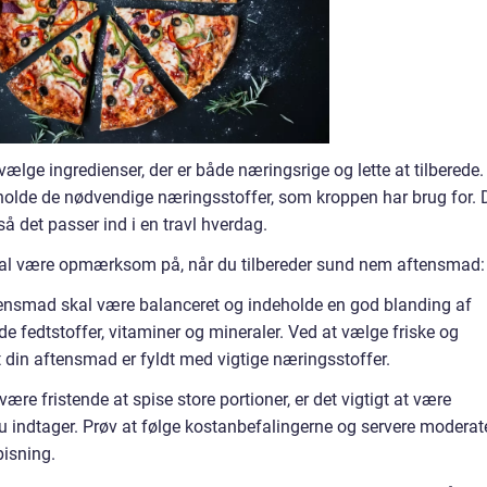
ge ingredienser, der er både næringsrige og lette at tilberede.
holde de nødvendige næringsstoffer, som kroppen har brug for. 
så det passer ind i en travl hverdag.
kal være opmærksom på, når du tilbereder sund nem aftensmad:
nsmad skal være balanceret og indeholde en god blanding af
de fedtstoffer, vitaminer og mineraler. Ved at vælge friske og
at din aftensmad er fyldt med vigtige næringsstoffer.
ære fristende at spise store portioner, er det vigtigt at være
dtager. Prøv at følge kostanbefalingerne og servere moderat
pisning.