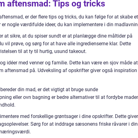
m aftensmad: Tips og tricks
tensmad, er der flere tips og tricks, du kan følge for at skabe et
er nogle værdifulde ideer, du kan implementere i din madlavnin
at sikre, at du spiser sundt er at planlægge dine måltider på
du vil prøve, og sørg for at have alle ingredienserne klar. Dette
stelsen til at ty til hurtig, usund takeout.
r og idéer med venner og familie. Dette kan være en sjov måde at
 aftensmad på. Udveksling af opskrifter giver også inspiration
bereder din mad, er det vigtigt at bruge sunde
ng eller ovn bagning er bedre alternativer til at fordybe maden
indhold.
imentere med forskellige grøntsager i dine opskrifter. Dette giver
gsoplevelser. Sørg for at inddrage sæsonens friske råvarer i din
 næringsværdi.