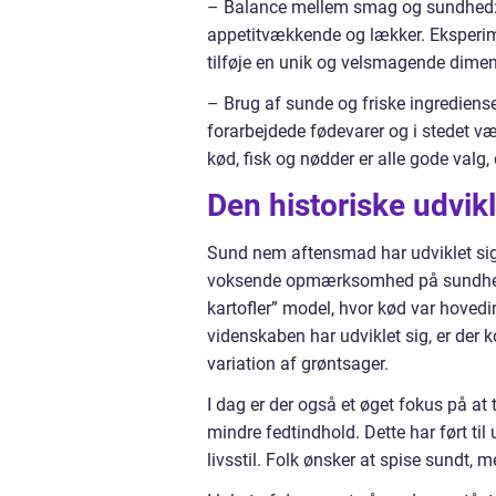
– Balance mellem smag og sundhed: 
appetitvækkende og lækker. Eksperim
tilføje en unik og velsmagende dimens
– Brug af sunde og friske ingrediens
forarbejdede fødevarer og i stedet væ
kød, fisk og nødder er alle gode valg,
Den historiske udvi
Sund nem aftensmad har udviklet sig
voksende opmærksomhed på sundhed. T
kartofler” model, hvor kød var hovedi
videnskaben har udviklet sig, er der
variation af grøntsager.
I dag er der også et øget fokus på a
mindre fedtindhold. Dette har ført til 
livsstil. Folk ønsker at spise sundt, me