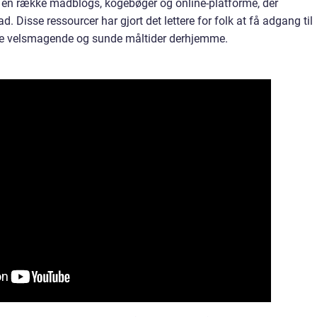
et en række madblogs, kogebøger og online-platforme, der
. Disse ressourcer har gjort det lettere for folk at få adgang til
erede velsmagende og sunde måltider derhjemme.