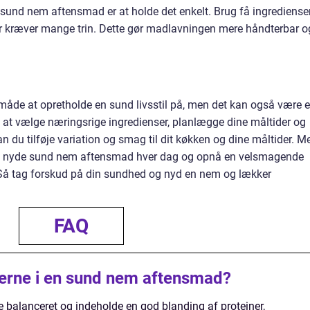
l sund nem aftensmad er at holde det enkelt. Brug få ingrediense
er kræver mange trin. Dette gør madlavningen mere håndterbar o
åde at opretholde en sund livsstil på, men det kan også være 
Ved at vælge næringsrige ingredienser, planlægge dine måltider og
n du tilføje variation og smag til dit køkken og dine måltider. M
 du nyde sund nem aftensmad hver dag og opnå en velsmagende
å tag forskud på din sundhed og nyd en nem og lækker
FAQ
erne i en sund nem aftensmad?
balanceret og indeholde en god blanding af proteiner,