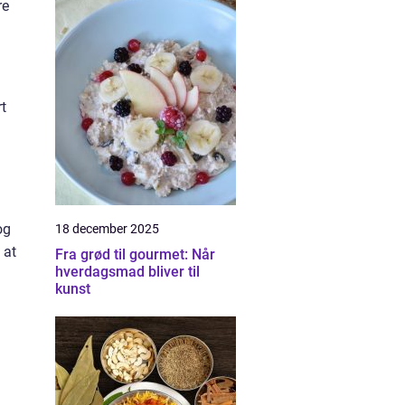
re
t
og
18 december 2025
 at
Fra grød til gourmet: Når
hverdagsmad bliver til
kunst