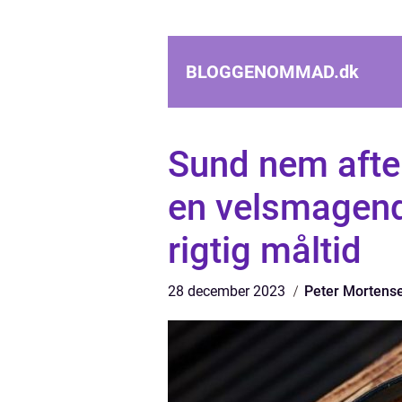
BLOGGENOMMAD.
dk
Sund nem aft
en velsmagen
rigtig måltid
28 december 2023
Peter Mortens