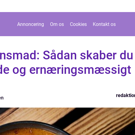
Annoncering
Om os
Cookies
Kontakt os
ensmad: Sådan skaber du
de og ernæringsmæssigt
redaktio
en