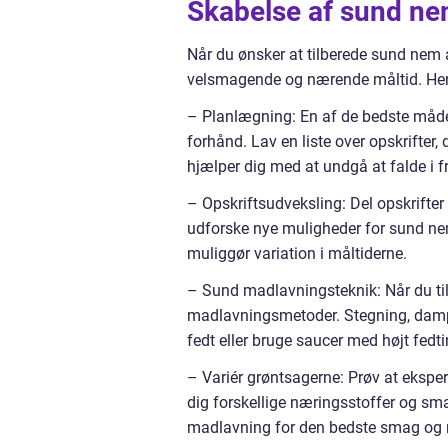
Skabelse af sund ne
Når du ønsker at tilberede sund nem af
velsmagende og nærende måltid. Her 
– Planlægning: En af de bedste måder 
forhånd. Lav en liste over opskrifter, 
hjælper dig med at undgå at falde i fri
– Opskriftsudveksling: Del opskrifte
udforske nye muligheder for sund nem
muliggør variation i måltiderne.
– Sund madlavningsteknik: Når du til
madlavningsmetoder. Stegning, dampni
fedt eller bruge saucer med højt fedt
– Variér grøntsagerne: Prøv at eksper
dig forskellige næringsstoffer og sma
madlavning for den bedste smag og