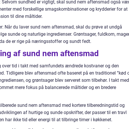
Selvom sundhed er vigtigt, skal sund nem aftensmad også væ
enter med forskellige smagskombinationer og krydderier for at
ion til dine måltider.
er: Når du laver sund nem aftensmad, skal du prøve at undgå
lge sunde og naturlige ingredienser. Grøntsager, fuldkorn, mager
 da de er rige på næringsstoffer og sundt fedt.
kling af sund nem aftensmad
 over tid i takt med samfundets ændrede kostvaner og den
idligere blev aftensmad ofte baseret på en traditionel “kød 
ngrediensen, og grøntsager blev serveret som tilbehør. I takt med
 kommet mere fokus på balancerede måltider og en bredere
t tilberede sund nem aftensmad med kortere tilberedningstid og
udviklingen af hurtige og sunde opskrifter, der passer til en travl
n har ikke tid eller energi til at tilbringe timer i køkkenet.