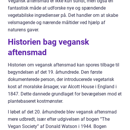
Vegansk aftensmad er ikke kun sundt, men også en
fantastisk måde at udforske nye og spændende
vegetabilske ingredienser på. Det handler om at skabe
velsmagende og nærende måltider ved hjælp af
naturens gaver.
Historien bag vegansk
aftensmad
Historien om vegansk aftensmad kan spores tilbage til
begyndelsen af det 19. århundrede. Den første
dokumenterede person, der introducerede vegetarisk
kost af moralske årsager, var Alcott House i England i
1847. Dette dannede grundlaget for bevægelsen mod et
plantebaseret kostmønster.
I løbet af det 20. århundrede blev vegansk aftensmad
mere udbredt, især efter udgivelsen af bogen “The
Vegan Society” af Donald Watson i 1944. Bogen