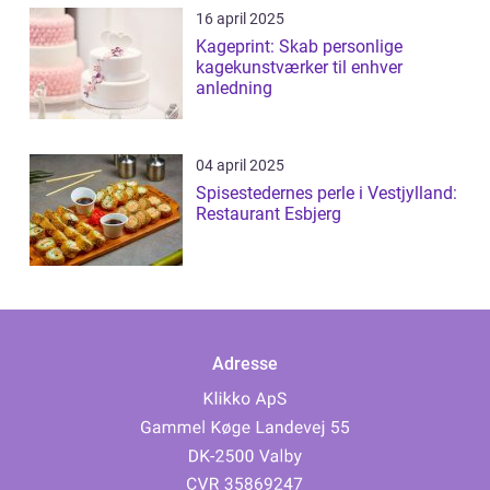
16 april 2025
Kageprint: Skab personlige
kagekunstværker til enhver
anledning
04 april 2025
Spisestedernes perle i Vestjylland:
Restaurant Esbjerg
Adresse