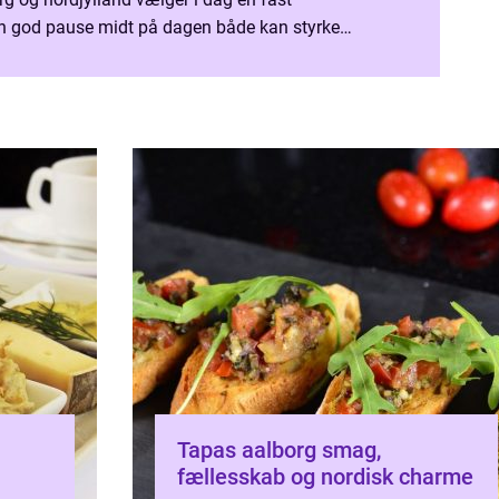
 en god pause midt på dagen både kan styrke
t nemmere at rekruttere nye medarbejdere og skabe
Tapas aalborg smag,
fællesskab og nordisk charme