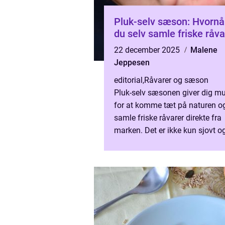
Pluk-selv sæson: Hvornå
du selv samle friske råva
22 december 2025
Malene
Jeppesen
editorial
,
Råvarer og sæson
Pluk-selv sæsonen giver dig m
for at komme tæt på naturen og
samle friske råvarer direkte fra
marken. Det er ikke kun sjovt o
afslappende, men også en m&ar