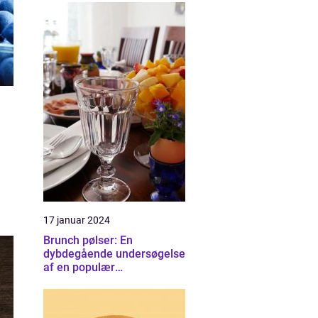
Fredericia er der en bred
vifte af steder, der tilbyder
denne lækre måltid
17 januar 2024
Brunch pølser: En
dybdegående undersøgelse
af en populær
brunchfavorit