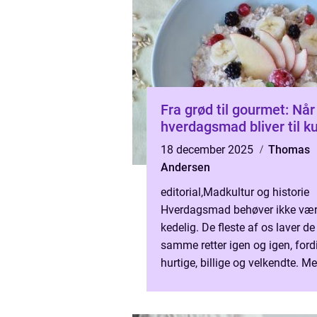
Fra grød til gourmet: Når
hverdagsmad bliver til k
18 december 2025
Thomas
Andersen
editorial
,
Madkultur og historie
Hverdagsmad behøver ikke væ
kedelig. De fleste af os laver de
samme retter igen og igen, fordi
hurtige, billige og velkendte. M
hvad sker der, når vi stopper op
p&a...