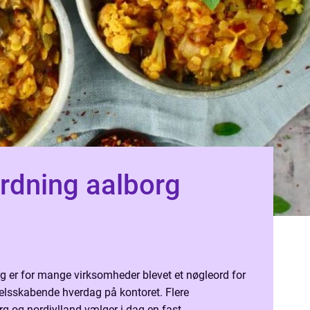
rdning aalborg
g er for mange virksomheder blevet et nøgleord for
selsskabende hverdag på kontoret. Flere
rg og nordjylland vælger i dag en fast