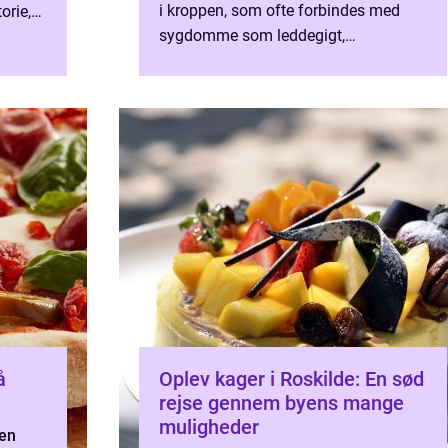
i kroppen, som ofte forbindes med
orie,
sygdomme som leddegigt,
hjertesygdom og overvægt. Ved at
vælge de rigtige f&osla...
å
Oplev kager i Roskilde: En sød
rejse gennem byens mange
muligheder
en