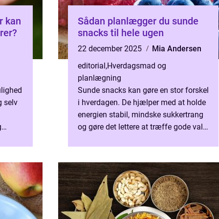
r kan
Sådan planlægger du sunde
rer?
snacks til hele ugen
22 december 2025
Mia Andersen
editorial
,
Hverdagsmad og
planlægning
ulighed
Sunde snacks kan gøre en stor forskel
 selv
i hverdagen. De hjælper med at holde
energien stabil, mindske sukkertrang
g
og gøre det lettere at træffe gode valg,
in...
når sulten meld...