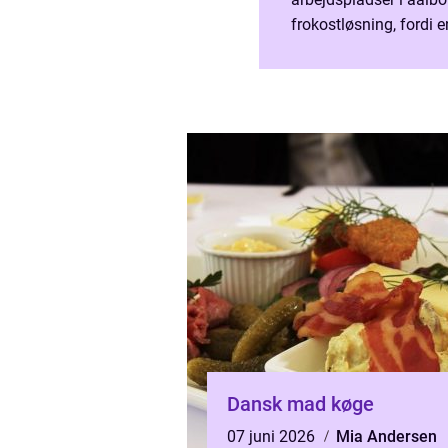
frokostløsning, fordi
fællesskabet, gøre de
mere energi i løbet...
Dansk mad køge
07 juni 2026
Mia Andersen