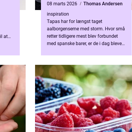
08 marts 2026
Thomas Andersen
inspiration
Tapas har for længst taget
aalborgenserne med storm. Hvor små
retter tidligere mest blev forbundet
l at
med spanske barer, er de i dag blevet
en fast del af byens madscene. I
Aalborg kombinerer flere køkke...