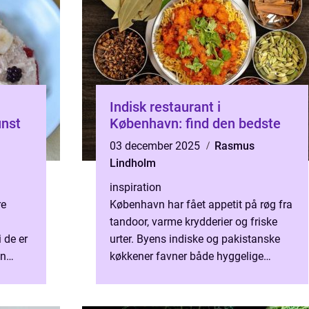
Indisk restaurant i
unst
København: find den bedste
03 december 2025
Rasmus
Lindholm
inspiration
re
København har fået appetit på røg fra
tandoor, varme krydderier og friske
 de er
urter. Byens indiske og pakistanske
en
køkkener favner både hyggelige
 og ser
kvarterer og finere ...