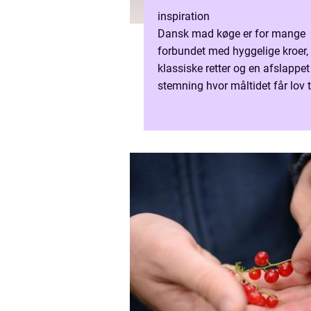
inspiration
Dansk mad køge er for mange
forbundet med hyggelige kroer,
klassiske retter og en afslappet
stemning hvor måltidet får lov ti
fylde. Når vi taler om lokale
spisesteder i og omkring køge,
handler o...