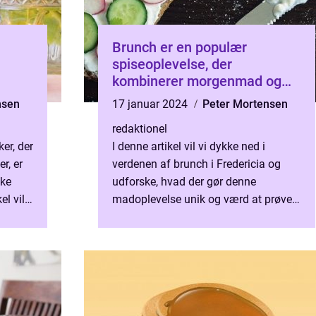
Brunch er en populær
spiseoplevelse, der
kombinerer morgenmad og
frokost, og i byen Fredericia
nsen
17 januar 2024
Peter Mortensen
er der en bred vifte af steder,
redaktionel
der tilbyder denne lækre
er, der
I denne artikel vil vi dykke ned i
måltid
r, er
verdenen af brunch i Fredericia og
kke
udforske, hvad der gør denne
el vil
madoplevelse unik og værd at prøve.
tio...
Hvad er brunch Fredericia? Brunch
Fredericia er en populær madopl...