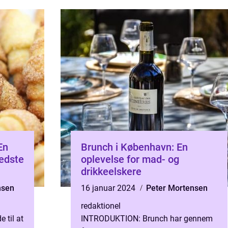
blevet et fore...
En
Brunch i København: En
bedste
oplevelse for mad- og
drikkeelskere
nsen
16 januar 2024
Peter Mortensen
redaktionel
 til at
INTRODUKTION: Brunch har gennem