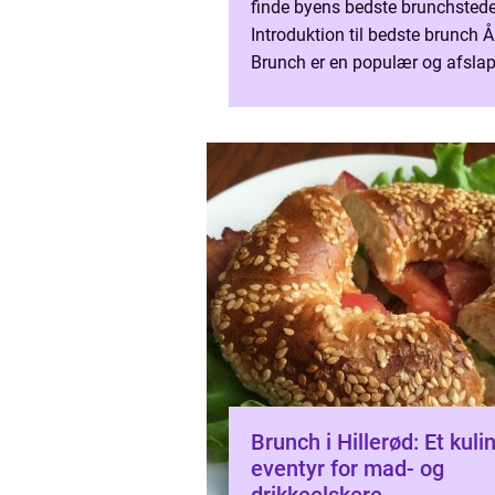
finde byens bedste brunchstede
Introduktion til bedste brunch 
Brunch er en populær og afsla
måltidstradition, der kombinere
bedste...
Brunch i Hillerød: Et kuli
eventyr for mad- og