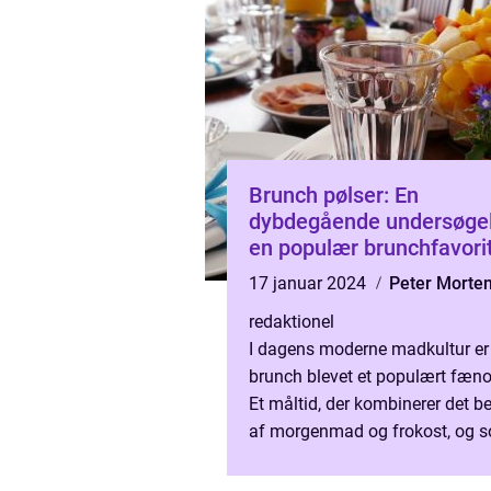
Brunch pølser: En
dybdegående undersøgel
en populær brunchfavori
17 januar 2024
Peter Morte
redaktionel
I dagens moderne madkultur er
brunch blevet et populært fæn
Et måltid, der kombinerer det b
af morgenmad og frokost, og 
tilbyder en bred vifte af lækre ret
at starte dagen på beds...