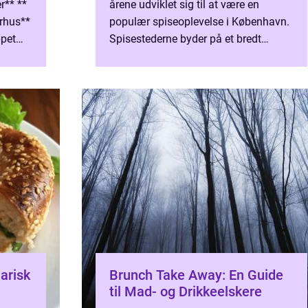
r** **
årene udviklet sig til at være en
Århus**
populær spiseoplevelse i København.
ppet
Spisestederne byder på et bredt
r det
udvalg af lækre retter, der kombinerer
det bedste fra morgenmad og...
narisk
Brunch Take Away: En Guide
til Mad- og Drikkeelskere