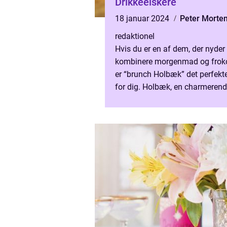
Drikkeelskere
18 januar 2024
Peter Morte
redaktionel
Hvis du er en af dem, der nyder
kombinere morgenmad og froko
er “brunch Holbæk” det perfekt
for dig. Holbæk, en charmerend
beliggende i det vestlige Sjælla
byder på e...