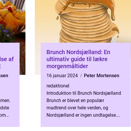
Brunch Nordsjælland: En
se af
ultimativ guide til lækre
t
morgenmåltider
nsen
16 januar 2024
Peter Mortensen
redaktionel
Introduktion til Brunch Nordsjælland
omen.
Brunch er blevet en populær
edste
madtrend over hele verden, og
som
Nordsjælland er ingen undtagelse.
ter til
Med sin smukke natur og
charmerende byer er Nordsjælland