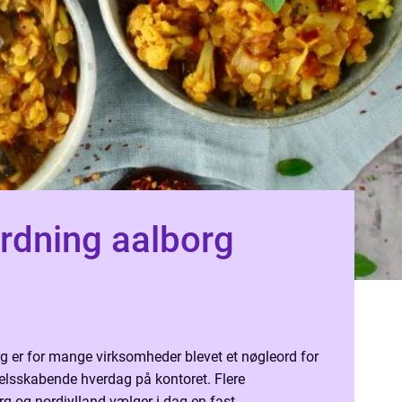
rdning aalborg
g er for mange virksomheder blevet et nøgleord for
selsskabende hverdag på kontoret. Flere
rg og nordjylland vælger i dag en fast