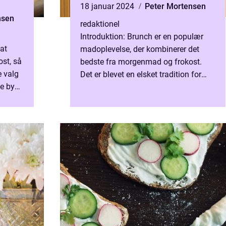
18 januar 2024
Peter Mortensen
nsen
redaktionel
Introduktion: Brunch er en populær
 at
madoplevelse, der kombinerer det
st, så
bedste fra morgenmad og frokost.
e valg
Det er blevet en elsket tradition for
e by
mange, og mange restauranter og
nd,
caféer har tilbudt brunch som...