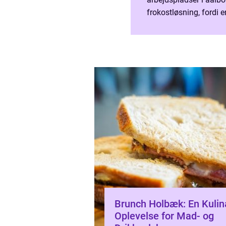
frokostløsning, fordi
fællesskabet, gøre de
mere energi i løbet...
Brunch Holbæk: En Kulin
Oplevelse for Mad- og