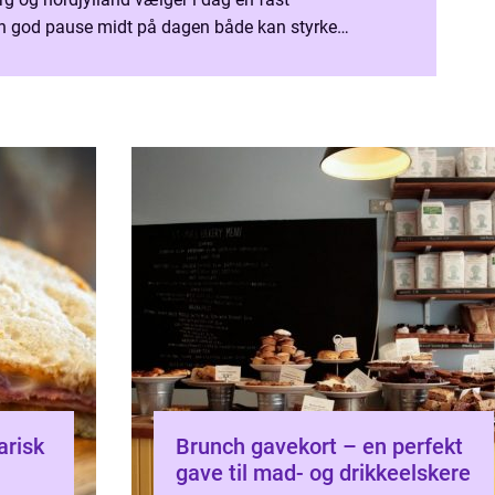
 en god pause midt på dagen både kan styrke
t nemmere at rekruttere nye medarbejdere og skabe
arisk
Brunch gavekort – en perfekt
gave til mad- og drikkeelskere