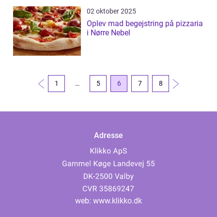
02 oktober 2025
Oplev mad begejstring på pizzaria
i Nørre Nebel
1
…
5
6
7
8
Adresse
web:
www.klikko.dk