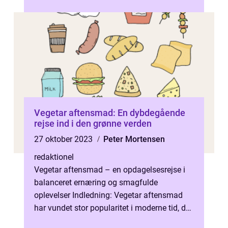
skaber et rum for udveksling af ide...
Vegetar aftensmad: En dybdegående
rejse ind i den grønne verden
27 oktober 2023
Peter Mortensen
redaktionel
Vegetar aftensmad – en opdagelsesrejse i
balanceret ernæring og smagfulde
oplevelser Indledning: Vegetar aftensmad
har vundet stor popularitet i moderne tid, da
flere og flere mennesker bliver o...