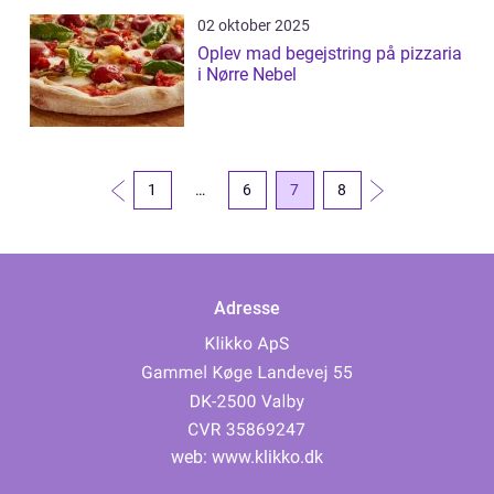
02 oktober 2025
Oplev mad begejstring på pizzaria
i Nørre Nebel
1
…
6
7
8
Adresse
web:
www.klikko.dk